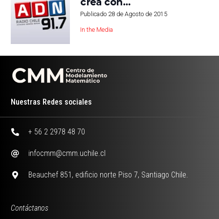
crea con…
Publicado
28 de Agosto de 2015
In the Media
Nuestras Redes sociales
+ 56 2 2978 48 70
infocmm@cmm.uchile.cl
Beauchef 851, edificio norte Piso 7, Santiago Chile.
Contáctanos