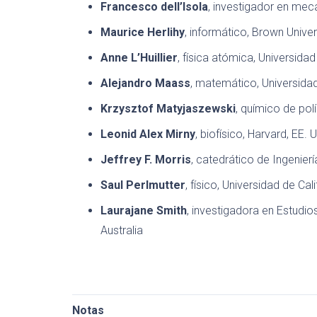
Francesco dell’Isola
, investigador en mecán
Maurice Herlihy
, informático, Brown Univers
Anne L’Huillier
, física atómica, Universida
Alejandro Maass
, matemático, Universidad 
Krzysztof Matyjaszewski
, químico de pol
Leonid Alex Mirny
, biofísico, Harvard, EE. 
Jeffrey F. Morris
, catedrático de Ingenier
Saul Perlmutter
, físico, Universidad de Cal
Laurajane Smith
, investigadora en Estudio
Australia
Notas