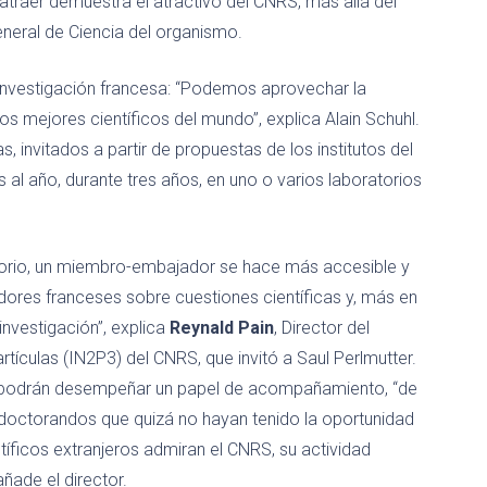
atraer demuestra el atractivo del CNRS, más allá del
eneral de Ciencia del organismo.
 investigación francesa: “Podemos aprovechar la
los mejores científicos del mundo”, explica Alain Schuhl.
, invitados a partir de propuestas de los institutos del
 año, durante tres años, en uno o varios laboratorios
atorio, un miembro-embajador se hace más accesible y
adores franceses sobre cuestiones científicas y, más en
investigación”, explica
Reynald Pain
, Director del
artículas (IN2P3) del CNRS, que invitó a Saul Perlmutter.
elo podrán desempeñar un papel de acompañamiento, “de
doctorandos que quizá no hayan tenido la oportunidad
íficos extranjeros admiran el CNRS, su actividad
añade el director.