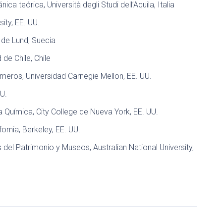
ica teórica, Università degli Studi dell’Aquila, Italia
ity, EE. UU.
d de Lund, Suecia
de Chile, Chile
ímeros, Universidad Carnegie Mellon, EE. UU.
UU.
ía Química, City College de Nueva York, EE. UU.
ifornia, Berkeley, EE. UU.
s del Patrimonio y Museos, Australian National University,