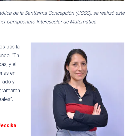
tólica de la Santísima Concepción (UCSC), se realizó este
imer Campeonato Interescolar de Matemática
s tras la
undo. “En
as, y el
rlas en
orado y
rogramaran
ales”,
T
Jessika