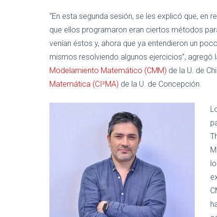
“En esta segunda sesión, se les explicó que, en re
que ellos programaron eran ciertos métodos para
venían éstos y, ahora que ya entendieron un poc
mismos resolviendo algunos ejercicios”, agregó l
Modelamiento Matemático (CMM)
de la U. de Chi
Matemática (CI²MA)
de la U. de Concepción.
L
pa
T
M
lo
e
C
h