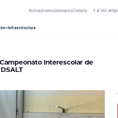
Ir al sitio antig
Noticias
Eventos
Seminarios
Contacto
ión
Infraestructura
 Campeonato Interescolar de
l DSALT