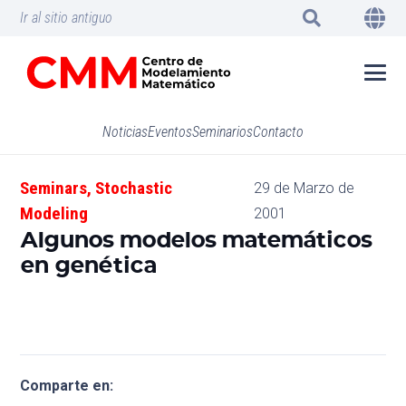
Ir al sitio antiguo
Noticias
Eventos
Seminarios
Contacto
Seminars
,
Stochastic
29 de Marzo de
Modeling
2001
Algunos modelos matemáticos
en genética
Comparte en: