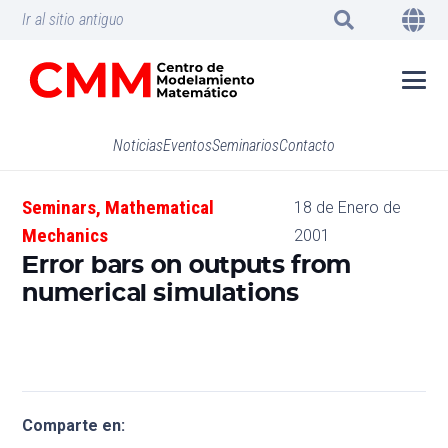
Ir al sitio antiguo
Noticias
Eventos
Seminarios
Contacto
Seminars
,
Mathematical
18 de Enero de
Mechanics
2001
Error bars on outputs from
numerical simulations
Comparte en: