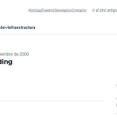
Ir al sitio antig
Noticias
Eventos
Seminarios
Contacto
ión
Infraestructura
tiembre de 2000
ding