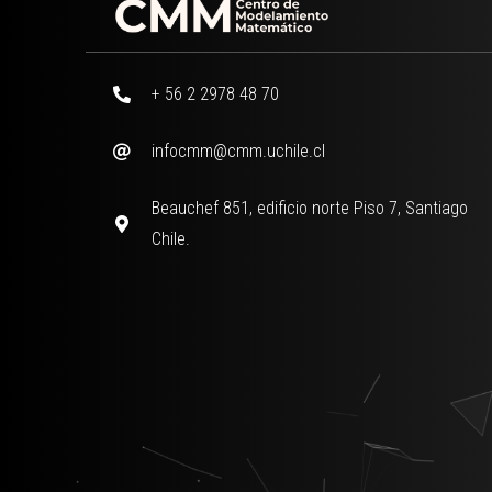
+ 56 2 2978 48 70
infocmm@cmm.uchile.cl
Beauchef 851, edificio norte Piso 7, Santiago
Chile.