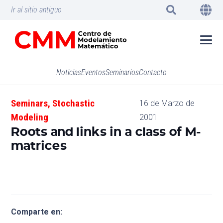
Ir al sitio antiguo
Noticias
Eventos
Seminarios
Contacto
Seminars
,
Stochastic
16 de Marzo de
Modeling
2001
Roots and links in a class of M-
matrices
Comparte en: