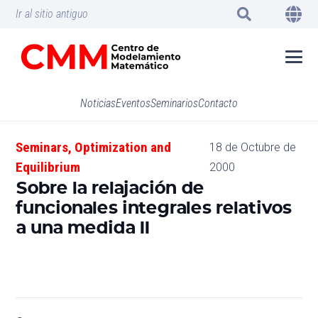
Ir al sitio antiguo
Noticias
Eventos
Seminarios
Contacto
Seminars
,
Optimization and
18 de Octubre de
Equilibrium
2000
Sobre la relajación de
funcionales integrales relativos
a una medida II