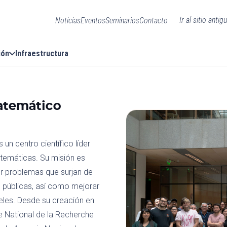
Ir al sitio antig
Noticias
Eventos
Seminarios
Contacto
ión
Infraestructura
atemático
n centro científico líder
atemáticas. Su misión es
r problemas que surjan de
as públicas, así como mejorar
eles. Desde su creación en
re National de la Recherche