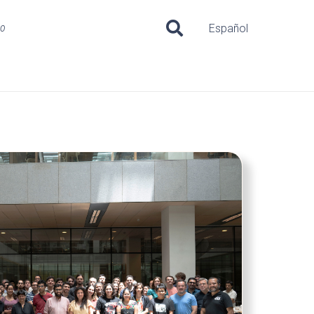
uo
Español