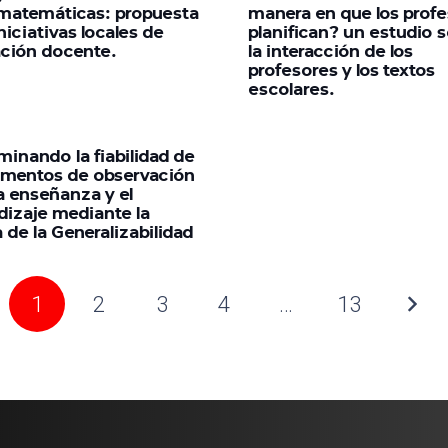
 matemáticas: propuesta
manera en que los prof
niciativas locales de
planifican? un estudio 
ción docente.
la interacción de los
profesores y los textos
escolares.
minando la fiabilidad de
umentos de observación
a enseñanza y el
dizaje mediante la
a de la Generalizabilidad
1
2
3
4
…
13