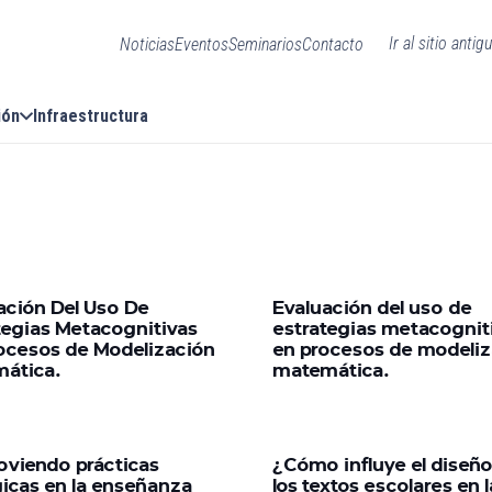
Ir al sitio antig
Noticias
Eventos
Seminarios
Contacto
ión
Infraestructura
ación Del Uso De
Evaluación del uso de
tegias Metacognitivas
estrategias metacognit
ocesos de Modelización
en procesos de modeliz
ática.
matemática.
viendo prácticas
¿Cómo influye el diseñ
gicas en la enseñanza
los textos escolares en l