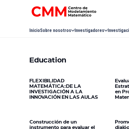
Inicio
Sobre nosotros
Investigadores
Investigac
Education
FLEXIBILIDAD
Evalu
MATEMÁTICA:DE LA
Estra
INVESTIGACIÓN A LA
en Pr
INNOVACIÓN EN LAS AULAS
Matem
Construcción de un
Promo
instrumento para evaluar el
dialó