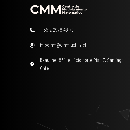
+ 56 2 2978 48 70
infocmm@cmm.uchile.cl
Beauchef 851, edificio norte Piso 7, Santiago
Chile.