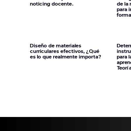
noticing docente.
de la
para i
forma
Diseño de materiales
Deter
curriculares efectivos, ¿Qué
instr
es lo que realmente importa?
para l
apren
Teorí