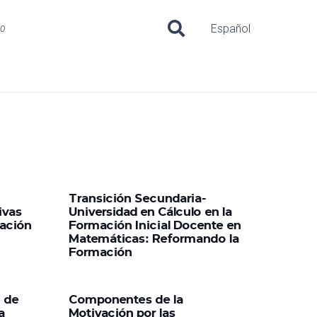
uo
Español
Transición Secundaria-
ivas
Universidad en Cálculo en la
ación
Formación Inicial Docente en
Matemáticas: Reformando la
Formación
o de
Componentes de la
a
Motivación por las