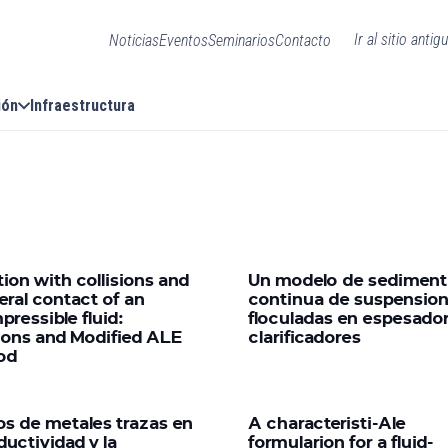
Ir al sitio antig
Noticias
Eventos
Seminarios
Contacto
ión
Infraestructura
tion with collisions and
Un modelo de sediment
eral contact of an
continua de suspensio
pressible fluid:
floculadas en espesado
sions and Modified ALE
clarificadores
od
os de metales trazas en
A characteristi-Ale
ductividad y la
formularion for a fluid-