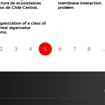
ctura de ecosistemas
membrane interaction
os de Chile Central.
problem
enization of a class of
inear eigenvalue
ems.
2
3
4
5
6
7
8