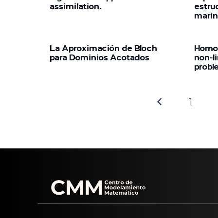
assimilation.
estru
marin
La Aproximación de Bloch
Homog
para Dominios Acotados
non-l
probl
1