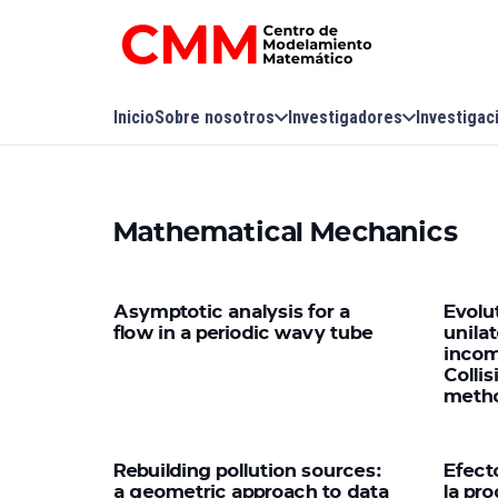
Inicio
Sobre nosotros
Investigadores
Investigac
Mathematical Mechanics
Asymptotic analysis for a
Evolu
flow in a periodic wavy tube
unilat
incom
Colli
meth
Rebuilding pollution sources:
Efect
a geometric approach to data
la pro