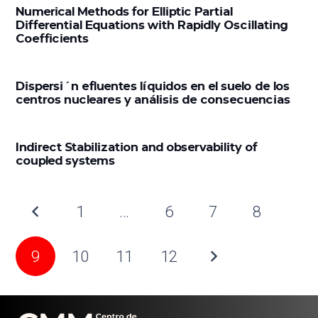
Numerical Methods for Elliptic Partial
Differential Equations with Rapidly Oscillating
Coefficients
Dispersi´n efluentes líquidos en el suelo de los
centros nucleares y análisis de consecuencias
Indirect Stabilization and observability of
coupled systems
1
…
6
7
8
9
10
11
12