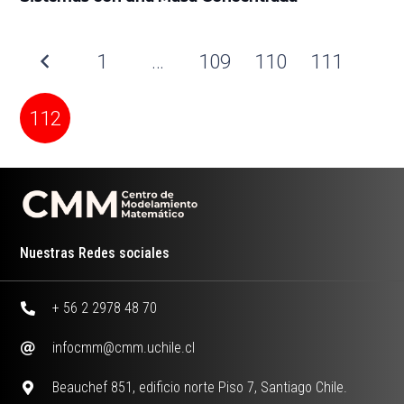
1
…
109
110
111
112
Nuestras Redes sociales
+ 56 2 2978 48 70
infocmm@cmm.uchile.cl
Beauchef 851, edificio norte Piso 7, Santiago Chile.