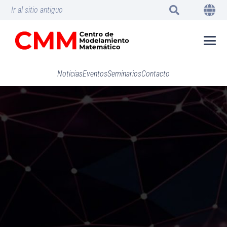
Ir al sitio antiguo
Noticias
Eventos
Seminarios
Contacto