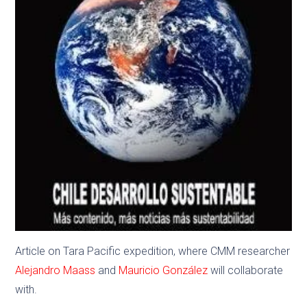
Article on Tara Pacific expedition, where CMM researcher
Alejandro Maass
and
Mauricio González
will collaborate
with.