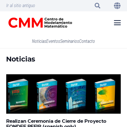
Ir al sitio antiguo
Noticias
Eventos
Seminarios
Contacto
Noticias
Realizan Ceremonia de Cierre de Proyecto
FONDEF REFIP (spanish only)