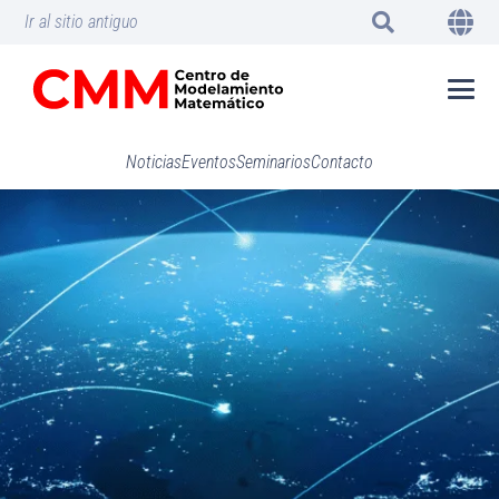
Ir al sitio antiguo
Noticias
Eventos
Seminarios
Contacto