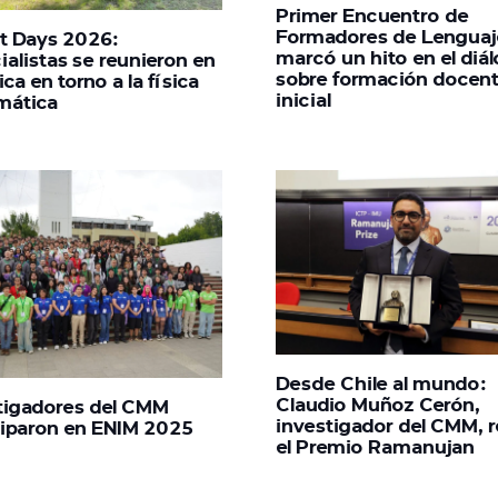
Primer Encuentro de
Formadores de Lenguaj
t Days 2026:
marcó un hito en el diá
ialistas se reunieron en
sobre formación docen
rica en torno a la física
inicial
mática
Desde Chile al mundo:
Claudio Muñoz Cerón,
tigadores del CMM
investigador del CMM, 
ciparon en ENIM 2025
el Premio Ramanujan