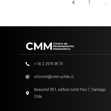
1
…
+ 56 2 2978 48 70
infocmm@cmm.uchile.cl
Beauchef 851, edificio norte Piso 7, Santiago
Chile.