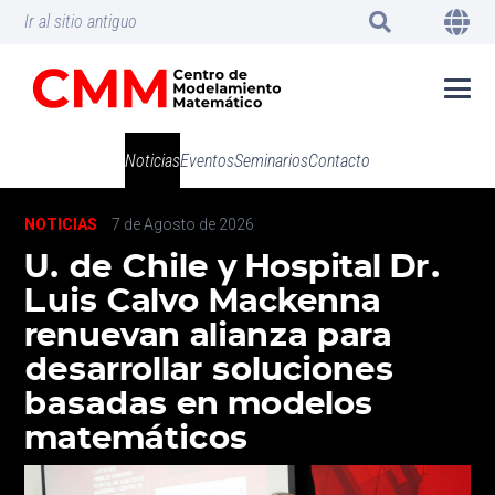
Ir al sitio antiguo
Noticias
Eventos
Seminarios
Contacto
NOTICIAS
7 de Agosto de 2026
U. de Chile y Hospital Dr.
Luis Calvo Mackenna
renuevan alianza para
desarrollar soluciones
basadas en modelos
matemáticos