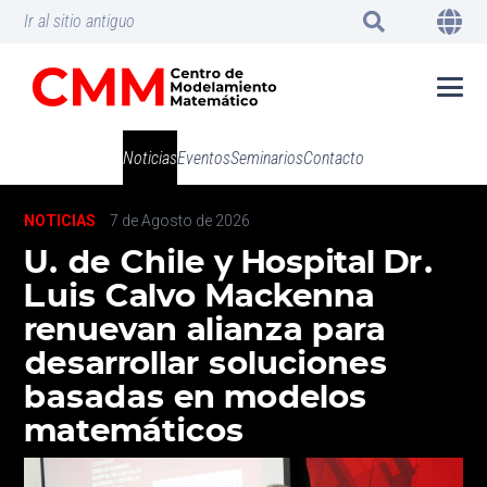
Ir al sitio antiguo
Noticias
Eventos
Seminarios
Contacto
NOTICIAS
7 de Agosto de 2026
U. de Chile y Hospital Dr.
Luis Calvo Mackenna
renuevan alianza para
desarrollar soluciones
basadas en modelos
matemáticos