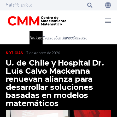
Ir al sitio antiguo
Noticias
Eventos
Seminarios
Contacto
NOTICIAS
7 de Agosto de 2026
U. de Chile y Hospital Dr.
Luis Calvo Mackenna
renuevan alianza para
desarrollar soluciones
basadas en modelos
matemáticos