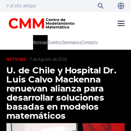
Ir al sitio antiguo
Noticias
Eventos
Seminarios
Contacto
NOTICIAS
7 de Agosto de 2026
U. de Chile y Hospital Dr.
Luis Calvo Mackenna
renuevan alianza para
desarrollar soluciones
basadas en modelos
matemáticos