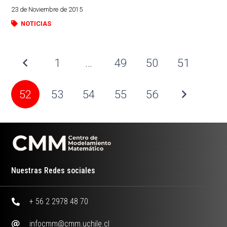
23 de Noviembre de 2015
NOTICIAS
1
…
49
50
51
52
53
54
55
56
Nuestras Redes sociales
+ 56 2 2978 48 70
infocmm@cmm.uchile.cl