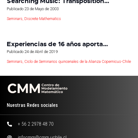
Searching Music: Transposition…
Publicado
23 de Mayo de 2003
Seminars
,
Discrete Mathematics
Experiencias de 16 años aporta…
Publicado
24 de Abril de 2019
Seminars
,
Ciclo de Seminarios quincenales de la Alianza Copernicus-Chile
Nuestras Redes sociales
+ 56 2 2978 48 70
infocmm@cmm.uchile.cl