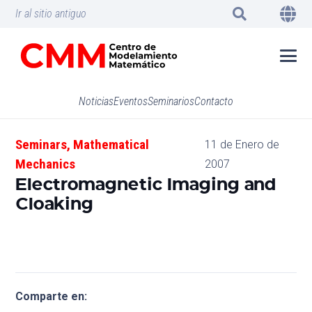
Ir al sitio antiguo
Noticias
Eventos
Seminarios
Contacto
Seminars
,
Mathematical
11 de Enero de
Mechanics
2007
Electromagnetic Imaging and
Cloaking
Comparte en: