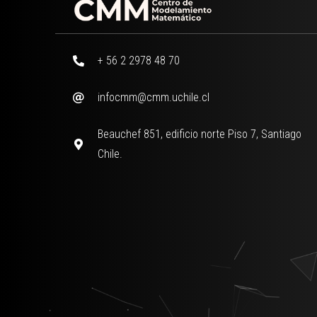
+ 56 2 2978 48 70
infocmm@cmm.uchile.cl
Beauchef 851, edificio norte Piso 7, Santiago
Chile.