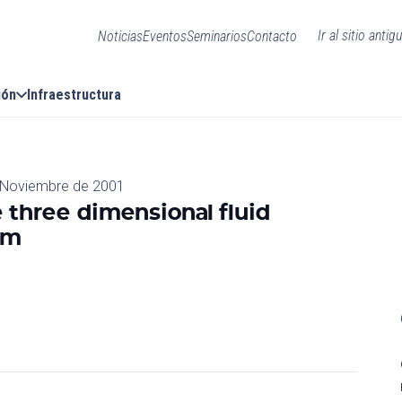
Ir al sitio antig
Noticias
Eventos
Seminarios
Contacto
ión
Infraestructura
 Noviembre de 2001
e three dimensional fluid
em