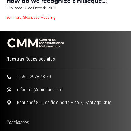
How do we recognize a nilseque…
Publicado
15 de Enero de 2010
Seminars
,
Stochastic Modeling
Nuestras Redes sociales
+ 56 2 2978 48 70
infocmm@cmm.uchile.cl
Beauchef 851, edificio norte Piso 7, Santiago Chile.
Contáctanos