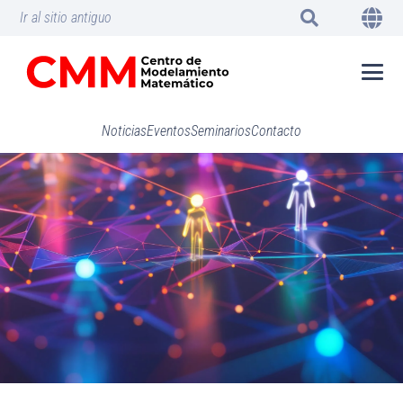
Ir al sitio antiguo
Noticias
Eventos
Seminarios
Contacto