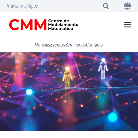
Ir al sitio antiguo
Noticias
Eventos
Seminarios
Contacto