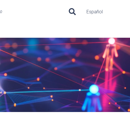
uo
Español