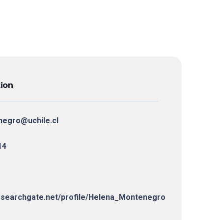
ion
negro@uchile.cl
14
esearchgate.net/profile/Helena_Montenegro