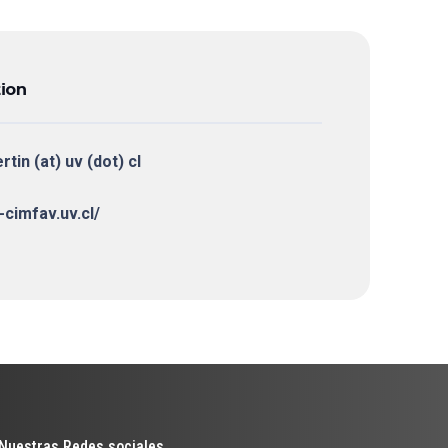
ion
rtin (at) uv (dot) cl
-cimfav.uv.cl/
Nuestras Redes sociales