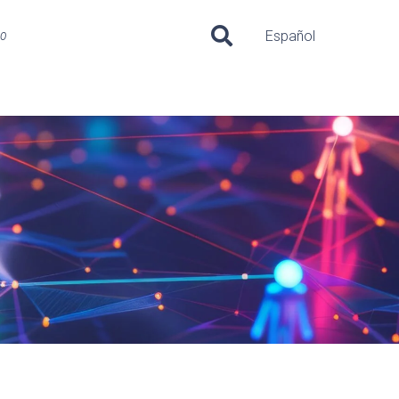
uo
Español