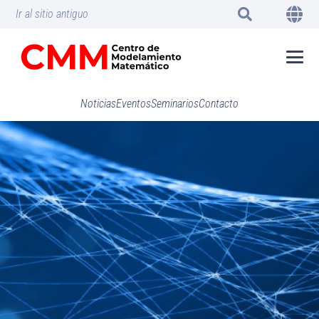
Ir al sitio antiguo
Noticias
Eventos
Seminarios
Contacto