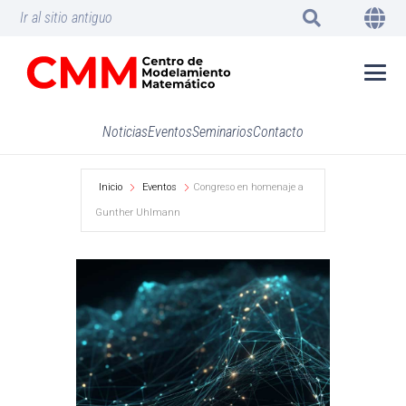
Ir al sitio antiguo
Noticias
Eventos
Seminarios
Contacto
Inicio
Eventos
Congreso en homenaje a
Gunther Uhlmann