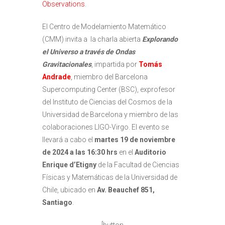
Observations
.
El Centro de Modelamiento Matemático
(CMM) invita a la charla abierta
Explorando
el Universo a través de Ondas
Gravitacionales
, impartida por
Tomás
Andrade
, miembro del Barcelona
Supercomputing Center (BSC), exprofesor
del Instituto de Ciencias del Cosmos de la
Universidad de Barcelona y miembro de las
colaboraciones LIGO-Virgo. El evento se
llevará a cabo el
martes 19 de noviembre
de 2024 a las 16:30 hrs
en el
Auditorio
Enrique d’Etigny
de la Facultad de Ciencias
Físicas y Matemáticas de la Universidad de
Chile, ubicado en
Av. Beauchef 851,
Santiago
.