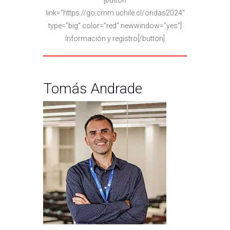
[button
link=”https://go.cmm.uchile.cl/ondas2024″
type=”big” color=”red” newwindow=”yes”]
Información y registro[/button]
Tomás Andrade