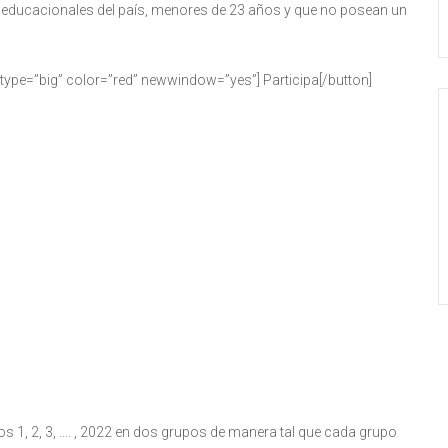
s educacionales del país, menores de 23 años y que no posean un
 type=”big” color=”red” newwindow=”yes”] Participa[/button]
 1, 2, 3, …. , 2022 en dos grupos de manera tal que cada grupo