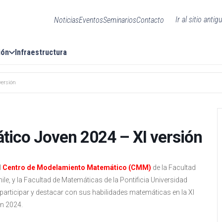
Ir al sitio antig
Noticias
Eventos
Seminarios
Contacto
ión
Infraestructura
versión
tico Joven 2024 – XI versión
l
Centro de Modelamiento Matemático (CMM)
de la Facultad
ile, y la Facultad de Matemáticas de la Pontificia Universidad
 a participar y destacar con sus habilidades matemáticas en la XI
n 2024.