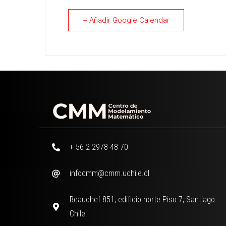
+ Añadir Google Calendar
+ 56 2 2978 48 70
infocmm@cmm.uchile.cl
Beauchef 851, edificio norte Piso 7, Santiago
Chile.