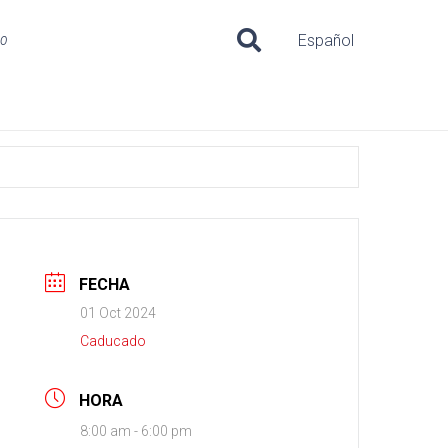
uo
Español
FECHA
01 Oct 2024
Caducado
HORA
8:00 am - 6:00 pm