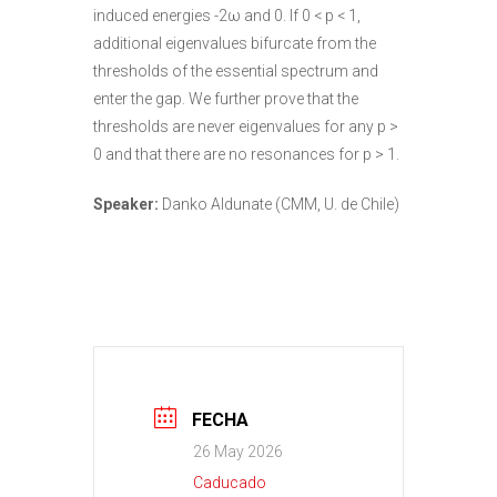
induced energies -2ω and 0. If 0 < p < 1,
additional eigenvalues bifurcate from the
thresholds of the essential spectrum and
enter the gap. We further prove that the
thresholds are never eigenvalues for any p >
0 and that there are no resonances for p > 1.
Speaker:
Danko Aldunate (CMM, U. de Chile)
FECHA
26 May 2026
Caducado