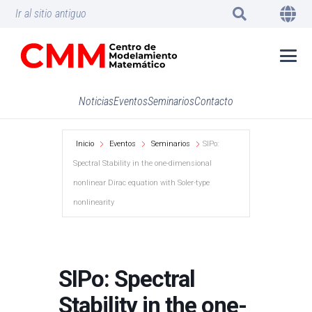
Ir al sitio antiguo
Noticias
Eventos
Seminarios
Contacto
Inicio
Eventos
Seminarios
SIPo:
Spectral Stability in the one-dimensional
nonlinear Dirac equation with Soler-type
nonlinearity
SIPo: Spectral
Stability in the one-