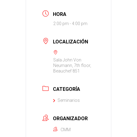
HORA
2:00 pm - 4:00 pm
LOCALIZACIÓN
Sala John Von
Neumann, 7th floor,
Beauchef 851
CATEGORÍA
Seminarios
ORGANIZADOR
CMM