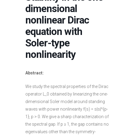
dimensional
nonlinear Dirac
equation with
Soler-type
nonlinearity
Abstract:
We study the spectral properties of the Dirac
operator L_0 obtained by linearizing the one-
dimensional Soler model around standing
waves with power nonlinearity f(s) = s|s|^{p-
1}, p > 0. We give a sharp characterization of
the spectral gap. If p ≥ 1, the gap contains no
eigenvalues other than the symmetry-