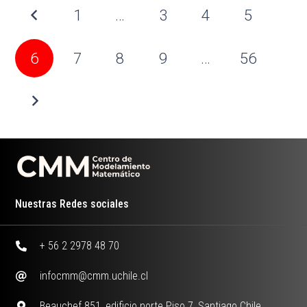
1
…
3
4
5
6
7
8
9
…
56
Nuestras Redes sociales
+ 56 2 2978 48 70
infocmm@cmm.uchile.cl
Beauchef 851, edificio norte Piso 7, Santiago Chile.