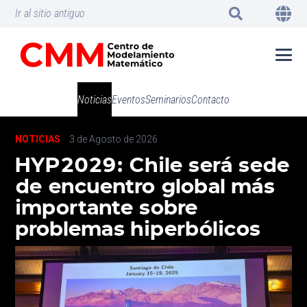
Ir al sitio antiguo
Noticias
Eventos
Seminarios
Contacto
NOTICIAS
3 de Agosto de 2026
HYP2029: Chile será sede
de encuentro global más
importante sobre
problemas hiperbólicos