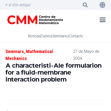
Ir al sitio antiguo
Noticias
Eventos
Seminarios
Contacto
Seminars
,
Mathematical
27 de Mayo de
Mechanics
2004
A characteristi-Ale formularion
for a fluid-membrane
interaction problem