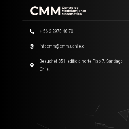
+ 56 2 2978 48 70
infocmm@cmm.uchile.cl
Beauchef 851, edificio norte Piso 7, Santiago
Chile.