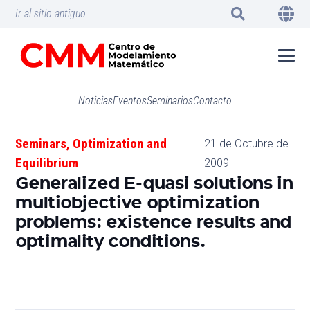
Ir al sitio antiguo
Noticias
Eventos
Seminarios
Contacto
Seminars
,
Optimization and
21 de Octubre de
Equilibrium
2009
Generalized E-quasi solutions in
multiobjective optimization
problems: existence results and
optimality conditions.