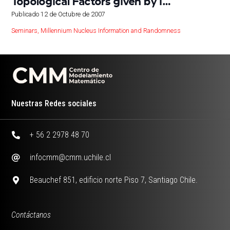
Topological Factors given by i…
Publicado
12 de Octubre de 2007
Seminars
,
Millennium Nucleus Information and Randomness
Nuestras Redes sociales
+ 56 2 2978 48 70
infocmm@cmm.uchile.cl
Beauchef 851, edificio norte Piso 7, Santiago Chile.
Contáctanos