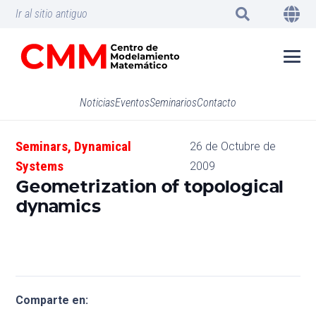
Ir al sitio antiguo
Noticias
Eventos
Seminarios
Contacto
Seminars
,
Dynamical
26 de Octubre de
Systems
2009
Geometrization of topological
dynamics
Comparte en: