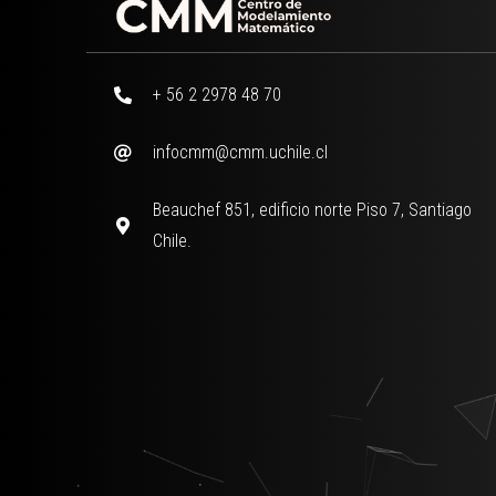
+ 56 2 2978 48 70
infocmm@cmm.uchile.cl
Beauchef 851, edificio norte Piso 7, Santiago
Chile.