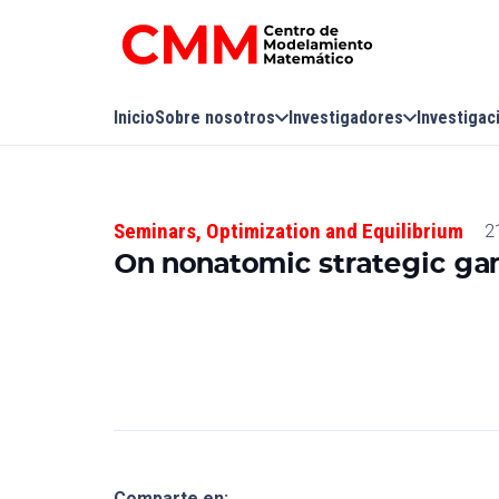
Inicio
Sobre nosotros
Investigadores
Investigac
Seminars
,
Optimization and Equilibrium
2
On nonatomic strategic g
Comparte en: