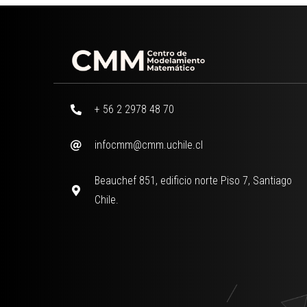
+ 56 2 2978 48 70
infocmm@cmm.uchile.cl
Beauchef 851, edificio norte Piso 7, Santiago
Chile.