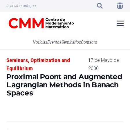
Ir al sitio antiguo
Noticias
Eventos
Seminarios
Contacto
Seminars
,
Optimization and
17 de Mayo de
Equilibrium
2000
Proximal Poont and Augmented
Lagrangian Methods in Banach
Spaces