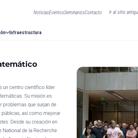
Ir al sitio antig
Noticias
Eventos
Seminarios
Contacto
ión
Infraestructura
atemático
n centro científico líder
atemáticas. Su misión es
r problemas que surjan de
as públicas, así como mejorar
eles. Desde su creación en
re National de la Recherche