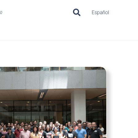
uo
Español