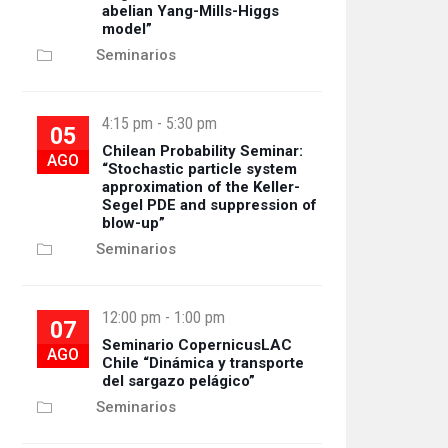
abelian Yang-Mills-Higgs
model”
Seminarios
4:15 pm
-
5:30 pm
05
Chilean Probability Seminar:
AGO
“Stochastic particle system
approximation of the Keller-
Segel PDE and suppression of
blow-up”
Seminarios
12:00 pm
-
1:00 pm
07
Seminario CopernicusLAC
AGO
Chile “Dinámica y transporte
del sargazo pelágico”
Seminarios