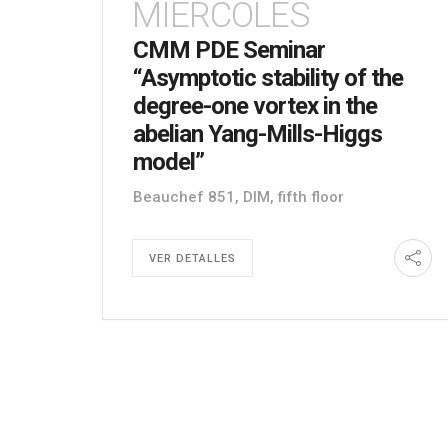
MIÉRCOLES
CMM PDE Seminar
“Asymptotic stability of the
degree-one vortex in the
abelian Yang-Mills-Higgs
model”
Beauchef 851, DIM, fifth floor
VER DETALLES