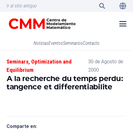
Ir al sitio antiguo
Noticias
Eventos
Seminarios
Contacto
Seminars
,
Optimization and
30 de Agosto de
Equilibrium
2000
A la recherche du temps perdu:
tangence et differentiabilite
Comparte en: