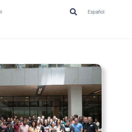
uo
Español